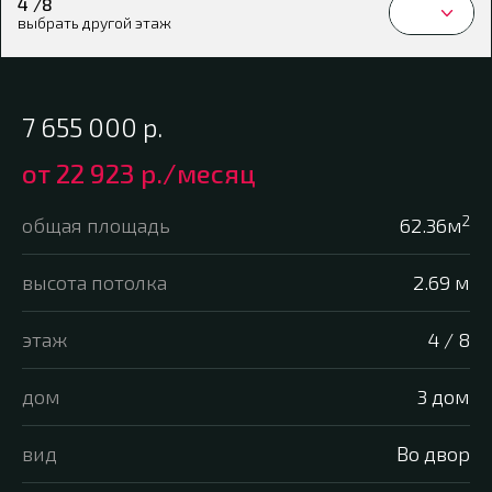
4 /8
выбрать другой этаж
7 655 000
р.
от
22 923 р.
/месяц
2
общая площадь
62.36м
высота потолка
2.69 м
этаж
4 / 8
дом
3 дом
вид
Во двор