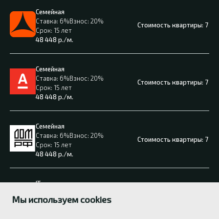
Семейная
6%
20%
7 65
15 лет
48 448
р./м.
Семейная
6%
20%
7 65
15 лет
48 448
р./м.
Семейная
6%
20%
7 65
15 лет
48 448
р./м.
IT
6%
20%
7 65
Мы используем cookies
15 лет
48 448
р./м.