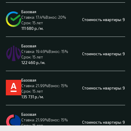
Базовая
17.4%
20%
9 50
15 лет
111 680
р./м.
Базовая
19.49%
15%
9 50
15 лет
122 460
р./м.
Базовая
21.99%
15%
9 50
15 лет
135 731
р./м.
Базовая
21.99%
15%
9 50
15 лет
135 731
р./м.