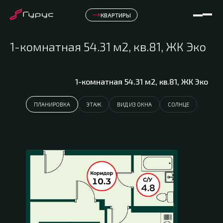
КВАРТИРЫ
1-комнатная 54.31 м2, кв.81, ЖК Эко
1-комнатная 54.31 м2, кв.81, ЖК Эко
ПЛАНИРОВКА
ЭТАЖ
ВИД ИЗ ОКНА
СОЛНЦЕ