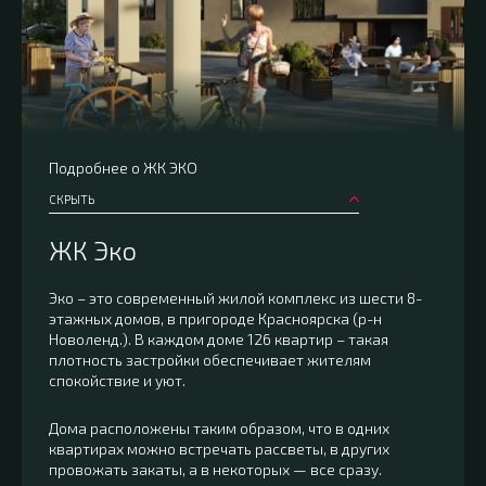
Подробнее о ЖК ЭКО
СКРЫТЬ
ЖК Эко
Эко – это современный жилой комплекс из шести 8-
этажных домов, в пригороде Красноярска (р-н
Новоленд.). В каждом доме 126 квартир – такая
плотность застройки обеспечивает жителям
спокойствие и уют.
Дома расположены таким образом, что в одних
квартирах можно встречать рассветы, в других
провожать закаты, а в некоторых — все сразу.