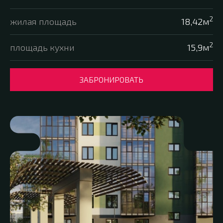
2
жилая площадь
18,42м
2
площадь кухни
15,9м
ЗАБРОНИРОВАТЬ