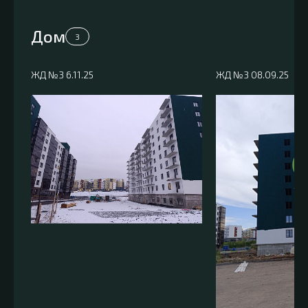
Дом
3
ЖД №3 6.11.25
ЖД №3 08.09.25