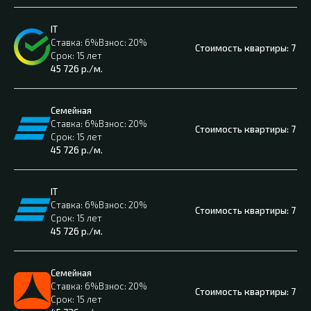
IT
6%
20%
7 22
15 лет
45 726
р./м.
Семейная
6%
20%
7 22
15 лет
45 726
р./м.
IT
6%
20%
7 22
15 лет
45 726
р./м.
Семейная
6%
20%
7 22
15 лет